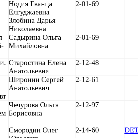
Нодия Гванца
2-01-69
Елгуджаевна
Злобина Дарья
Николаевна
я
Садырина Ольга
2-01-69
й-
Михайловна
и.
Старостина Елена
2-12-48
Анатольевна
Широнин Сергей
2-12-61
Анатольевич
вт
Чечурова Ольга
2-12-97
ем
Борисовна
Смородин Олег
2-14-60
DET