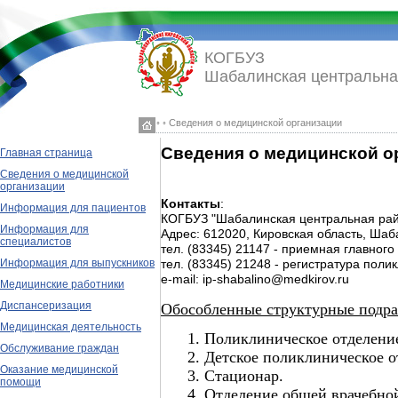
КОГБУЗ
Шабалинская центральна
◦ ◦ Сведения о медицинской организации
Сведения о медицинской о
Главная страница
Сведения о медицинской
организации
Контакты
:
Информация для пациентов
КОГБУЗ "Шабалинская центральная рай
Информация для
Адрес: 612020, Кировская область, Шаб
специалистов
тел. (83345) 21147 - приемная главного
Информация для выпускников
тел. (83345) 21248 - регистратура поли
e-mail: ip-shabalino@medkirov.ru
Медицинские работники
Диспансеризация
Обособленные структурные подра
Медицинская деятельность
1. Поликлиническое отделени
Обслуживание граждан
2. Детское поликлиническое о
Оказание медицинской
3. Стационар.
помощи
4. Отделение общей врачебно