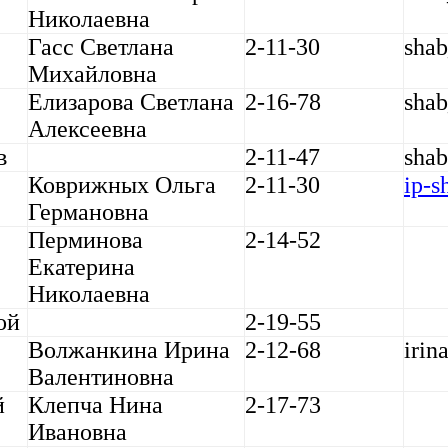
Николаевна
Гасс Светлана
2-11-30
sha
Михайловна
Елизарова Светлана
2-16-78
sha
Алексеевна
в
2-11-47
shab
Коврижных Ольга
2-11-30
ip-s
Германовна
Перминова
2-14-52
Екатерина
Николаевна
ой
2-19-55
Волжанкина Ирина
2-12-68
irin
Валентиновна
й
Клепча Нина
2-17-73
Ивановна