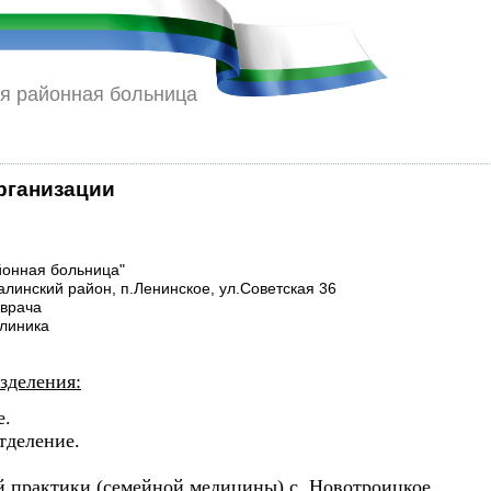
я районная больница
рганизации
онная больница"
алинский район, п.Ленинское, ул.Советская 36
 врача
клиника
зделения:
е.
тделение.
й практики (семейной медицины) с. Новотроицкое.