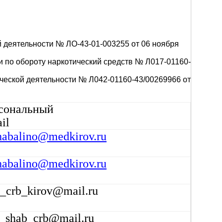
 деятельности № ЛО-43-01-003255 от 06 ноября
 по обороту наркотический средств № Л017-01160-
еской деятельности № Л042-01160-43/00269966 от
сональный
il
habalino@medkirov.ru
habalino@medkirov.ru
_crb_kirov@mail.ru
t_shab_crb@mail.ru