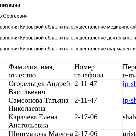
анизации
р Сергеевич
анения Кировской области на осуществление медицинской
анения Кировской области на осуществление деятельности
ранения Кировской области на осуществление фармацевтич
Фамилия, имя,
Номер
Пер
отчество
телефона
e-ma
Огорельцев Андрей
2-11-47
ip-s
Васильевич
Самсонова Татьяна
2-11-47
ip-s
Николаевна
Карачёва Елена
2-17-06
shab
Анатольевна
Шишмакова Марина
2-17-06
uris