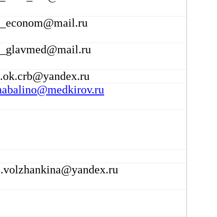
b_econom@mail.ru
b_glavmed@mail.ru
.ok.crb@yandex.ru
habalino@medkirov.ru
a.volzhankina@yandex.ru