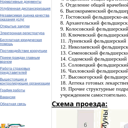
Нормативные документы
5. Отделение общей врачебно
Углубленная диспансеризация
6. Высокораменский фельдше
Независимая оценка качества
7. Гостовский фельдшерско-а
оказания услуг
8. Архангельский фельдшерск
Открытые закупки
9. Колосовский фельдшерский
Электронная регистратура
10. Ключевский фельдшерский
11. Луневский фельдшерский 
Бесплатная юридическая
помощь
12. Николаевский фельдшерск
Противодействие коррупции
13. Семеновский фельдшерски
Прием граждан главным
14. Содомский фельдшерский 
врачом
15. Соловецкий фельдшерский
Работа страховых
16. Чахловский фельдшерский
представителей
17. Высокогорский фельдшерс
Вышестоящие и
18. Аптека готовых лекарств
контролирующие организации
19. Прочие структурные подр
График работы
учреждением самостоятельно.
Вакансии
Схема проез
да:
Обратная связь