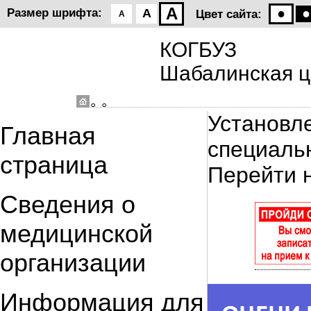
A
●
●
Размер шрифта:
A
Цвет сайта:
A
КОГБУЗ
Шабалинская ц
◦ ◦
Установл
Главная
специаль
страница
Перейти 
Сведения о
медицинской
организации
Информация для